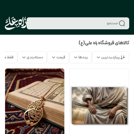
جستجو
کالاهای فروشگاه راه علی(ع)
پربازدیدترین
برندها
قیمت
دسته‌بندی
فقط محص